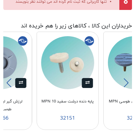
تنها کاربرانی که ثبت نام کرده اند می توانند نظر بنویسند
خریداران این کالا ، کالاهای زیر را هم خریده اند
پایه دنده ریز پهن طوسی MPN
پایه دنده درشت سفید MPN 10
لرزش گیر لبا
1
طوسی MPN
266
32151
32