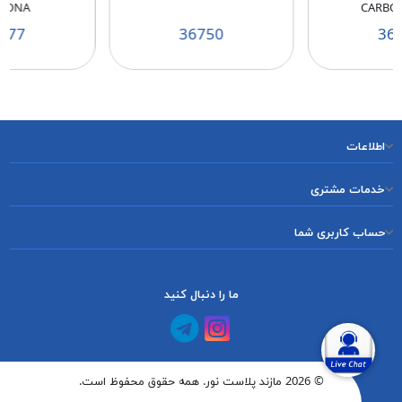
BONA
CARBO
177
36750
36
اطلاعات
خدمات مشتری
حساب کاربری شما
ما را دنبال کنید
کانال آپارات
کانال تلگرام
© 2026 مازند پلاست نور. همه حقوق محفوظ است.