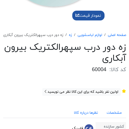
نمودار قیمت
صفحه اصلی
لوازم لباسشویی
زه
زه دور درب سپهرالكتريک بيرون آبكاری
زه دور درب سپهرالكتريک بيرون
آبكاری
کد کالا:
60004
اولین نفر باشید که برای این کالا نظر می نویسید
مشخصات
نظرها درباره کالا
کشور سازنده
فابریک