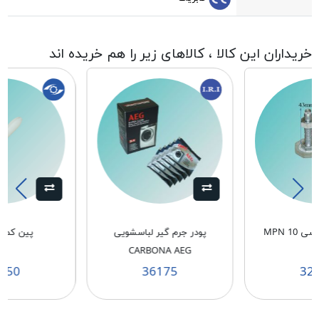
خریداران این کالا ، کالاهای زیر را هم خریده اند
MPN 10
پودر جرم گیر لباسشویی
پین کمک N
CARBONA AEG
750
36175
32