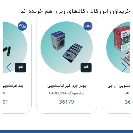
خریداران این کالا ، کالاهای زیر را هم خریده اند
باسشویی ال جی
پودر جرم گیر لباسشویی
بند ظرفشویی 
CAR
سامسونگ CARBONA
PN
201
36179
36