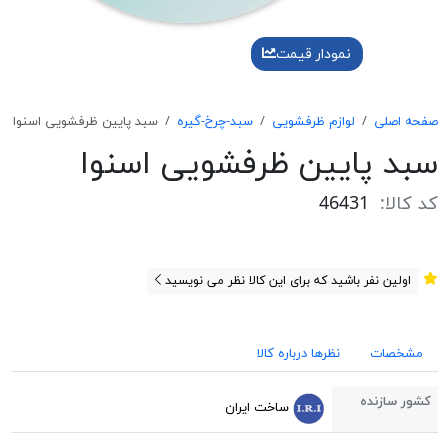
نمودار قیمت
صفحه اصلی
لوازم ظرفشویی
سبد-چرخ-گیره
سبد پايين ظرفشويی اسنوا
سبد پايين ظرفشويی اسنوا
کد کالا:
46431
اولین نفر باشید که برای این کالا نظر می نویسید
مشخصات
نظرها درباره کالا
کشور سازنده
ساخت ایران