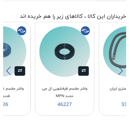
خریداران این کالا ، کالاهای زیر را هم خریده اند
واشر مقسم ظرفشویی ال جی
واشر مقسم ظر
جدید MPN
قدیم MPN
226
46227
33