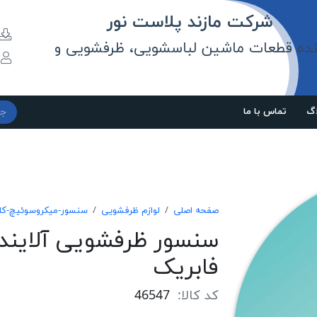
مازند پلاست نور
نده قطعات ماشین لباسشویی، ظرفشویی و
و
اگ
تماس با ما
صفحه اصلی
لوازم ظرفشویی
سنسور-میکروسوئیچ-کل
سنسور ظرفشویی آلایند
فابریک
کد کالا:
46547