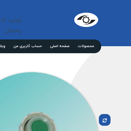
شرکت 
مازند
تولید کن
پلاست
نور
یخچال
محصولات
صفحه اصلی
حساب کاربری من
وبل