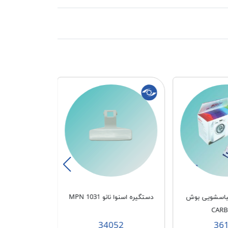
لباسشویی بوش
دستگیره اسنوا نانو MPN 1031
میکروسوئیچ حایر AL نخ دا
CAR
16
34052
36