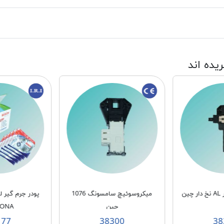
ریده اند
ین
میکروسوئیچ سامسونگ 1076
پودر جرم گیر 
چین
BONA
177
38300
38