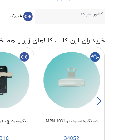
کشور سازنده
فابریک
خریداران این کالا ، کالاهای زیر را هم خ
باسشویی بوش
دستگیره اسنوا نانو MPN 1031
میکروسوئیچ حایر AL نخ دار چ
CA
316
34052
3