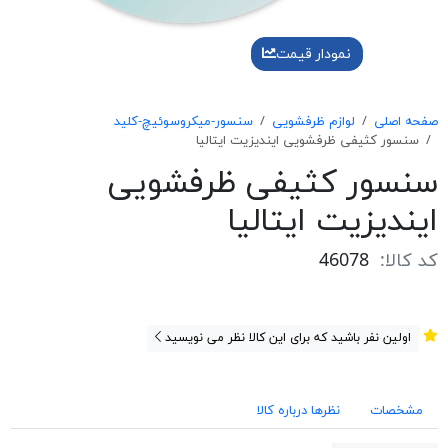
نمودار قیمت
صفحه اصلی
لوازم ظرفشویی
سنسور-میکروسوئیچ-کلید
سنسور كثيفی ظرفشويی اينديزيت ايتاليا
سنسور كثيفی ظرفشويی
اينديزيت ايتاليا
کد کالا:
46078
اولین نفر باشید که برای این کالا نظر می نویسید
مشخصات
نظرها درباره کالا