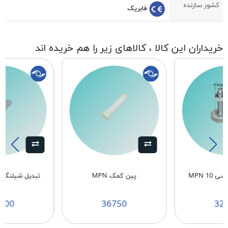
کشور سازنده
فابریک
خریداران این کالا ، کالاهای زیر را هم خریده اند
MPN 10
پین کمک MPN
تبدیل شیلنگ خر
900
36750
32