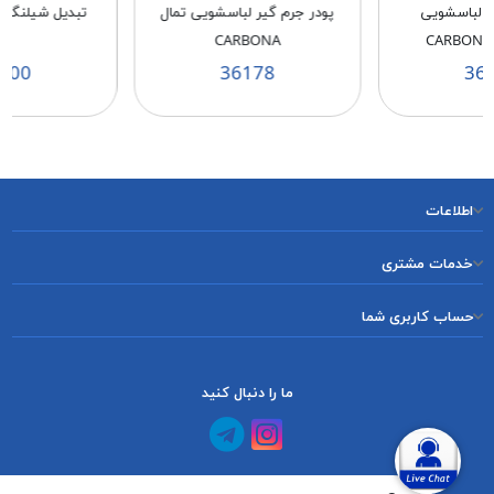
ر لباسشویی
پودر جرم گیر لباسشویی تمال
تبدیل شیلنگ خر
CARBONA
900
36178
36
اطلاعات
خدمات مشتری
حساب کاربری شما
ما را دنبال کنید
کانال آپارات
کانال تلگرام