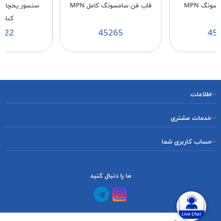
سونگ MPN
قاب فن سامسونگ کامل MPN
كيلو 
222
45265
45
اطلاعات
خدمات مشتری
حساب کاربری شما
ما را دنبال کنید
کانال آپارات
کانال تلگرام