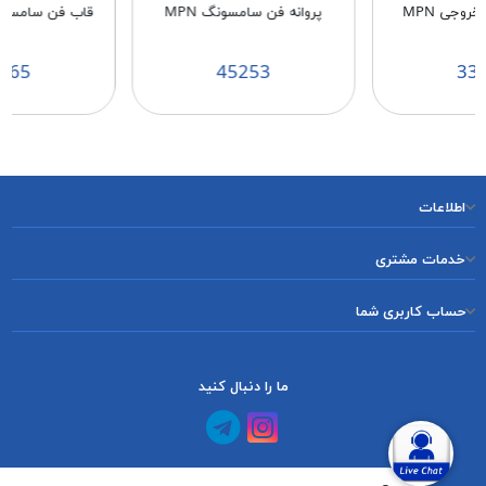
روجی MPN
پروانه فن سامسونگ MPN
قاب فن سامسونگ 
265
45253
33
اطلاعات
خدمات مشتری
حساب کاربری شما
ما را دنبال کنید
کانال آپارات
کانال تلگرام