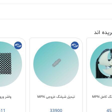
ریده اند
کامل MPN
تبدیل شیلنگ خروجی MPN
واشر ورودی
611
33900
45