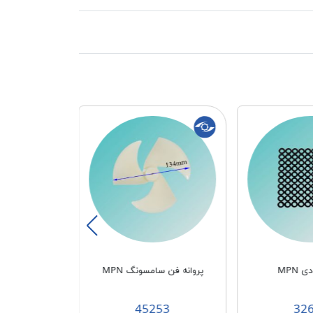
 MPN
پروانه فن سامسونگ MPN
قاب فن سامسون
65
45253
32