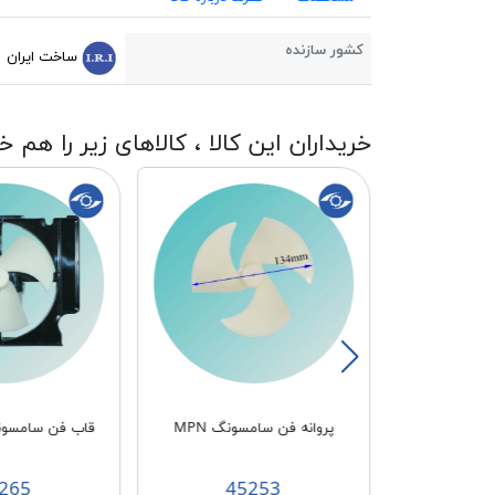
کشور سازنده
ساخت ایران
خریداران این کالا ، کالاهای زیر را هم خ
MP
پروانه فن سامسونگ MPN
قاب فن سامسونگ 
265
45253
3