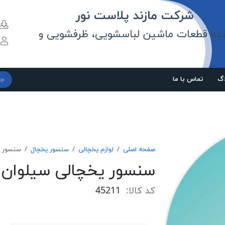
مازند پلاست نور
نده قطعات ماشین لباسشویی، ظرفشویی و
و
اگ
تماس با ما
صفحه اصلی
لوازم یخچالی
سنسور یخچال
سنسور يخچا
سنسور يخچالی سيلوان 5 كيلو اهم
کد کالا:
45211