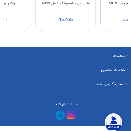
روجی MPN
قاب فن سامسونگ کامل MPN
واشر ورودی 
611
45265
33
اطلاعات
خدمات مشتری
حساب کاربری شما
ما را دنبال کنید
کانال آپارات
کانال تلگرام