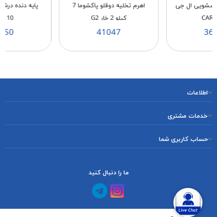
باسشویی ال جی
اهرم تخلیه دوقلو پاکشوما 7
پایه دنده در
CAR
کیلو 2 خار G2
N 10
150
41047
36
اطلاعات
خدمات مشتری
حساب کاربری شما
ما را دنبال کنید
کانال آپارات
کانال تلگرام