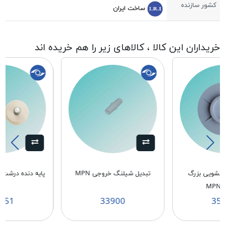
کشور سازنده
ساخت ایران
خریداران این کالا ، کالاهای زیر را هم خریده اند
اسشویی بزرگ
تبدیل شیلنگ خروجی MPN
پایه دنده درشت سفید
M
151
33900
35