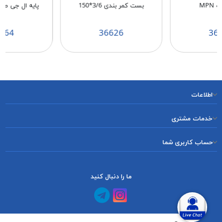
MPN
بست کمر بندی 3/6*150
پايه ال جی طوسی 0
164
36626
36
اطلاعات
خدمات مشتری
حساب کاربری شما
ما را دنبال کنید
کانال آپارات
کانال تلگرام