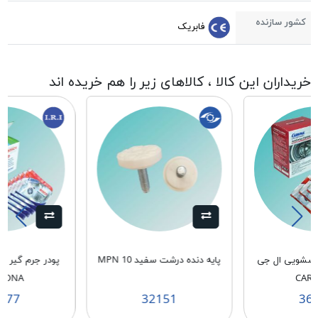
کشور سازنده
فابریک
خریداران این کالا ، کالاهای زیر را هم خریده اند
باسشویی ال جی
پایه دنده درشت سفید MPN 10
پودر جرم گیر 
BONA
CAR
177
32151
36