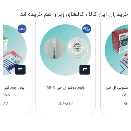
خریداران این کالا ، کالاهای زیر را هم خریده اند
باسشویی ال جی
ولوم دوقلو ال جی MPN
پودر جرم گیر 
BONA
CAR
177
42502
36