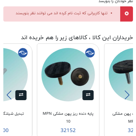
نظر خودتان را بنویسد
تنها کاربرانی که ثبت نام کرده اند می توانند نظر بنویسند
خریداران این کالا ، کالاهای زیر را هم خریده اند
شت پهن مشکی
پایه دنده ریز پهن مشکی MPN
تبدیل شیلنگ خر
10
MPN
900
32152
32