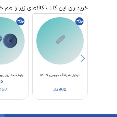
خریداران این کالا ، کالاهای زیر را هم خ
MPN 10
تبدیل شیلنگ خروجی MPN
10
157
33900
3