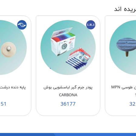
ریده اند
پایه دنده ریز پهن طوسی MPN
پودر جرم گیر لباسشویی بوش
پایه دنده درشت سفی
CARBONA
151
36177
32