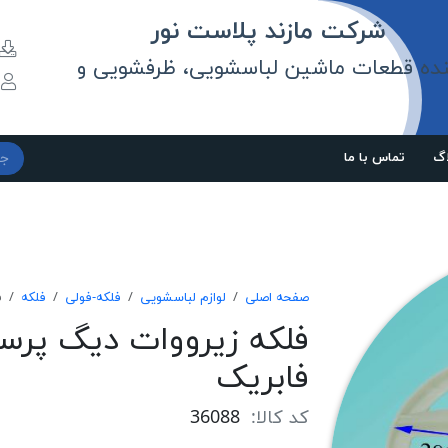
مازند پلاست نور
نده قطعات ماشین لباسشویی، ظرفشویی و
و
اگ
تماس با ما
صفحه اصلی
لوازم لباسشویی
فلکه-فولی
فلکه
ف
فابریک
کد کالا:
36088