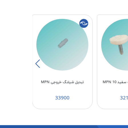
د MPN 10
تبدیل شیلنگ خروجی MPN
57
33900
32