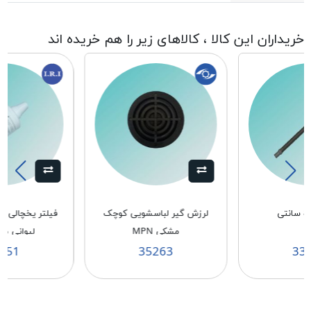
خریداران این کالا ، کالاهای زیر را هم خریده اند
لرزش گیر لباسشویی کوچک
فيلتر يخچالی 
مشکی MPN
لیوانی ط
151
35263
33