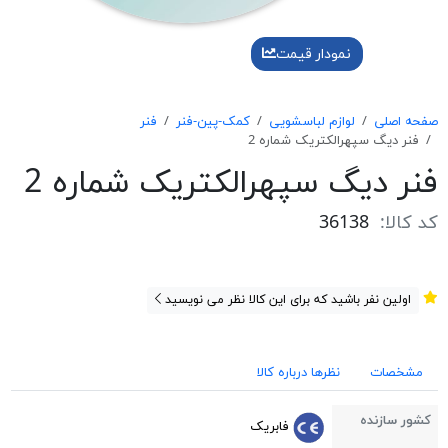
نمودار قیمت
صفحه اصلی
لوازم لباسشویی
کمک-پین-فنر
فنر
فنر ديگ سپهرالكتريک شماره 2
فنر ديگ سپهرالكتريک شماره 2
کد کالا:
36138
اولین نفر باشید که برای این کالا نظر می نویسید
مشخصات
نظرها درباره کالا
کشور سازنده
فابریک