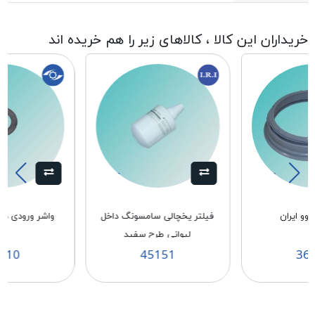
خریداران این کالا ، کالاهای زیر را هم خریده اند
وو ایران
فيلتر يخچالی سامسونگ داخل
واشر ورودی درجه
لیوانی طرح سفيد
610
45151
36