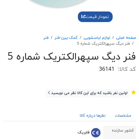
نمودار قیمت
صفحه اصلی
لوازم لباسشویی
کمک-پین-فنر
فنر
فنر ديگ سپهرالكتريک شماره 5
فنر ديگ سپهرالكتريک شماره 5
کد کالا:
36141
اولین نفر باشید که برای این کالا نظر می نویسید
مشخصات
نظرها درباره کالا
کشور سازنده
فابریک