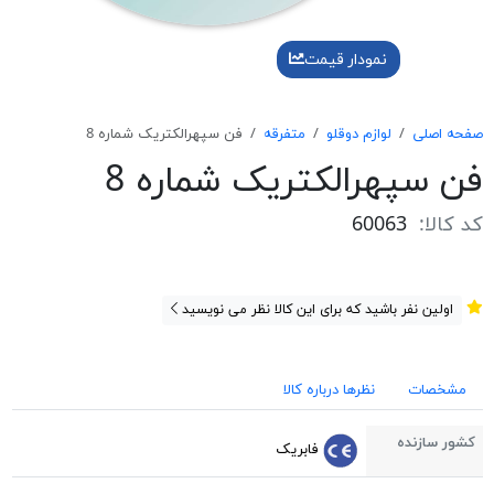
نمودار قیمت
صفحه اصلی
لوازم دوقلو
متفرقه
فن سپهرالكتريک شماره 8
فن سپهرالكتريک شماره 8
کد کالا:
60063
اولین نفر باشید که برای این کالا نظر می نویسید
مشخصات
نظرها درباره کالا
کشور سازنده
فابریک