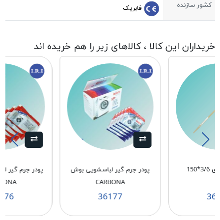
کشور سازنده
فابریک
خریداران این کالا ، کالاهای زیر را هم خریده اند
3*150
پودر جرم گیر لباسشویی بوش
پودر جرم گیر ل
BONA
CARBONA
176
36177
36