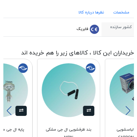
مشخصات
نظرها درباره کالا
کشور سازنده
فابریک
خریداران این کالا ، کالاهای زیر را هم خریده اند
ر لباسشویی
بند ظرفشویی ال جی مشکی
پايه ال جی طوسی 0