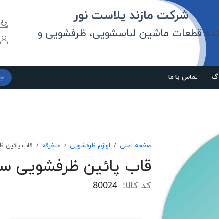
مازند پلاست نور
نده قطعات ماشین لباسشویی، ظرفشویی و
و
اگ
تماس با ما
صفحه اصلی
لوازم ظرفشویی
متفرقه
قاب پائين ظ
قاب پائين ظرفشويی سي
کد کالا:
80024