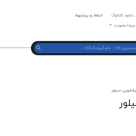
دانلود کاتالوگ
انتقاد و پیشنهاد
رود/عضویت
رفشويی سيلور
لور