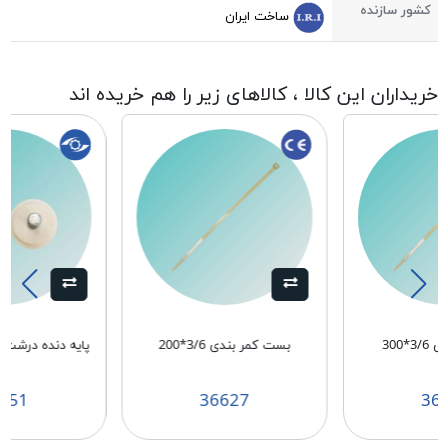
کشور سازنده
ساخت ایران
خریداران این کالا ، کالاهای زیر را هم خریده اند
*300
بست کمر بندی 3/6*200
پایه دنده درشت سفید
151
36627
36