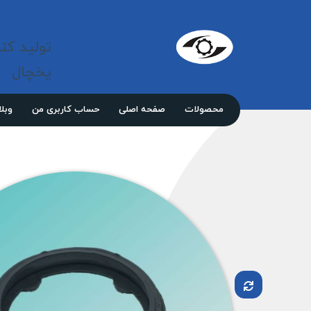
شرکت 
مازند
تولید کن
پلاست
نور
یخچال
محصولات
صفحه اصلی
حساب کاربری من
وبل