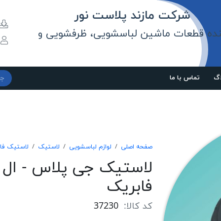
مازند پلاست نور
نده قطعات ماشین لباسشویی، ظرفشویی و
و
اگ
تماس با ما
صفحه اصلی
لوازم لباسشویی
لاستیک
لاستیک فا
لاستیک جی پلاس - ال ج
فابریک
کد کالا:
37230