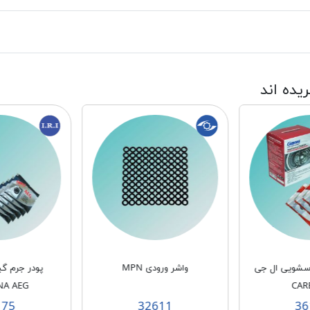
ریده اند
باسشویی ال جی
واشر ورودی MPN
پودر جرم گی
NA AEG
CAR
175
32611
36