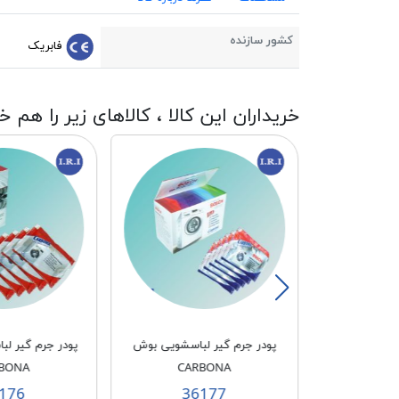
کشور سازنده
فابریک
خریداران این کالا ، کالاهای زیر را هم خ
 لباسشویی
پودر جرم گیر لباسشویی بوش
پودر جرم گیر ل
BONA
CARBONA
CARB
176
36177
3