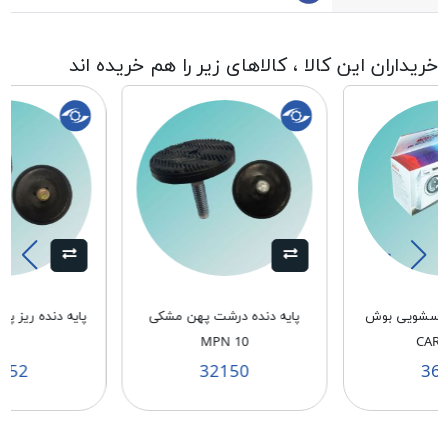
خریداران این کالا ، کالاهای زیر را هم خریده اند
لباسشویی بوش
پایه دنده درشت پهن مشکی
10
MPN 10
CAR
152
32150
36