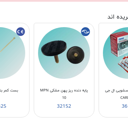
ریده اند
باسشویی ال جی
پایه دنده ریز پهن مشکی MPN
بست کمر بندی /5
10
CAR
625
32152
36