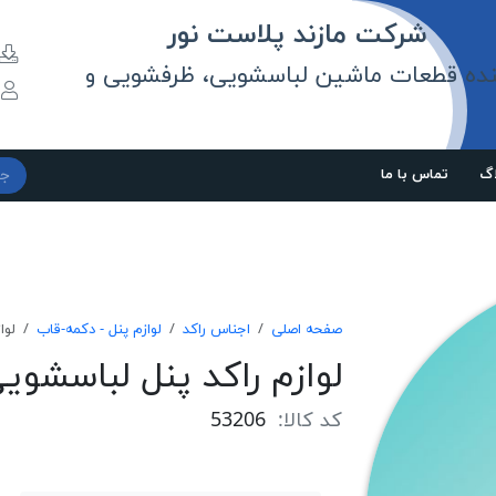
مازند پلاست نور
نده قطعات ماشین لباسشویی، ظرفشویی و
و
اگ
تماس با ما
صفحه اصلی
اجناس راکد
لوازم پنل - دکمه-قاب
لوا
لوازم راکد پنل لباسشویی
کد کالا:
53206