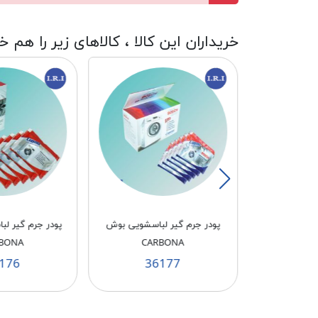
خریداران این کالا ، کالاهای زیر را هم خ
10
پودر جرم گیر لباسشویی بوش
پودر جرم گیر ل
BONA
CARBONA
176
36177
3