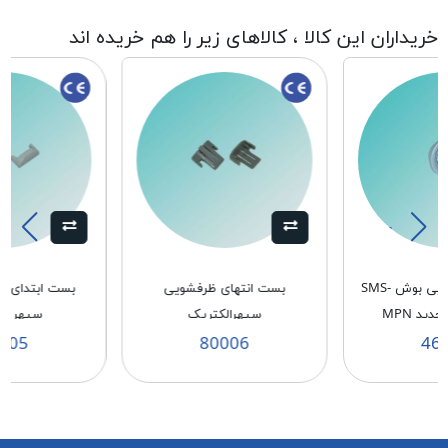
خریداران این کالا ، کالاهای زیر را هم خریده اند
چرخ سبد ظرفشويی بوش SMS-
بست انتهای ظرفشويی
بست ابتدای ر
سپهرالكتريک
سپهر ال
005
80006
46