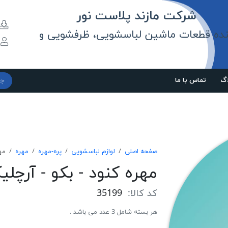
مازند پلاست نور
نده قطعات ماشین لباسشویی، ظرفشویی و
و
اگ
تماس با ما
صفحه اصلی
لوازم لباسشویی
پره-مهره
مهره
مه
مهره کنود - بکو - آرچل
کد کالا:
35199
هر بسته شامل 3 عدد می باشد .