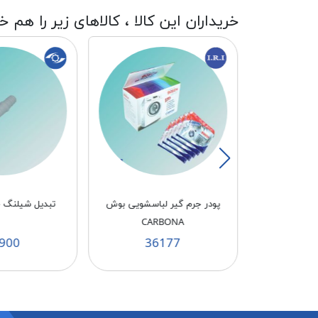
خریداران این کالا ، کالاهای زیر را هم خ
اسشویی ال جی
پودر جرم گیر لباسشویی بوش
تبدیل شیلنگ خر
CARBONA
CA
900
36177
3