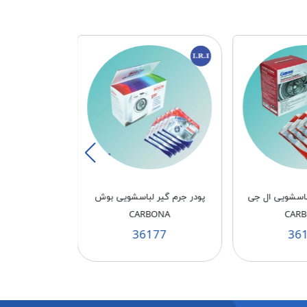
باسشویی ال جی
پودر جرم گیر لباسشویی بوش
تبدیل شیلنگ 
CARBONA
CAR
00
36177
36