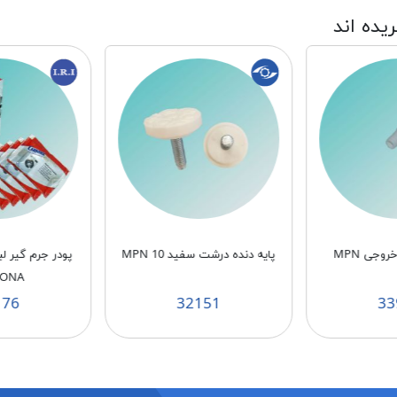
ریده اند
وجی MPN
پایه دنده درشت سفید MPN 10
پودر جرم گیر ل
BONA
176
32151
33