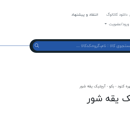
دانلود کاتالوگ
انتقاد و پیشنهاد
رود/عضویت
ره کنود - بکو - آرچلیک یقه شور
یک یقه شور