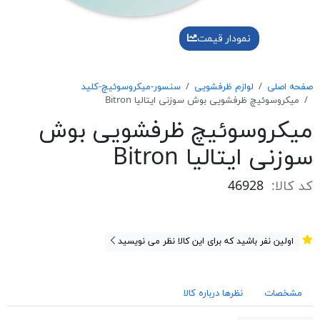
نمودار قیمت
صفحه اصلی
لوازم ظرفشویی
سنسور-میکروسوئیچ-کلید
ميكروسوئيچ ظرفشويی بوش سوزنی ايتاليا Bitron
ميكروسوئيچ ظرفشويی بوش
سوزنی ايتاليا Bitron
کد کالا:
46928
اولین نفر باشید که برای این کالا نظر می نویسید
مشخصات
نظرها درباره کالا