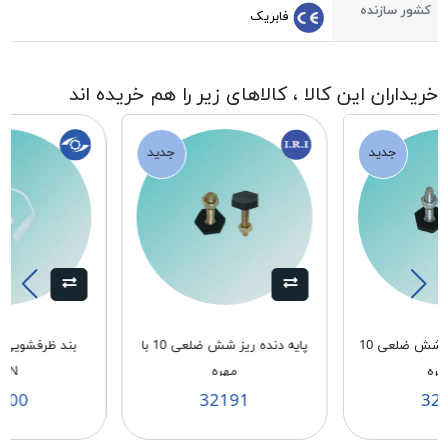
کشور سازنده
فابریک
خریداران این کالا ، کالاهای زیر را هم خریده اند
جدید
جدید
پايه دنده درشت شش ضلعی 10
پايه دنده ريز شش ضلعی 10 با
بند ظرفشویی 
مهره
مهره
PN
200
32191
32