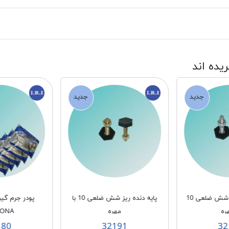
ریده اند
جدید
جدید
پايه دنده درشت شش ضلعی 10
پايه دنده ريز شش ضلعی 10 با
پودر جرم گیر
ره
مهره
BONA
180
32191
32