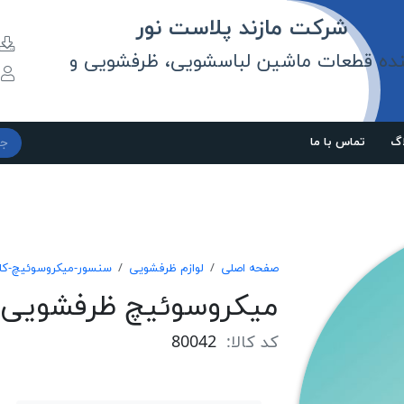
مازند پلاست نور
نده قطعات ماشین لباسشویی، ظرفشویی و
و
اگ
تماس با ما
صفحه اصلی
لوازم ظرفشویی
سنسور-میکروسوئیچ-کل
ميكروسوئيچ ظرفشويی 
کد کالا:
80042