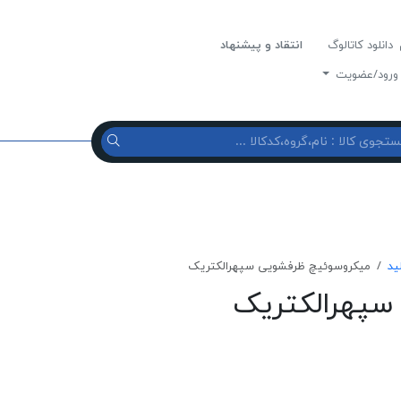
دانلود کاتالوگ
انتقاد و پیشنهاد
رود/عضویت
ید
ميكروسوئيچ ظرفشويی سپهرالكتريک
سپهرالكتريک