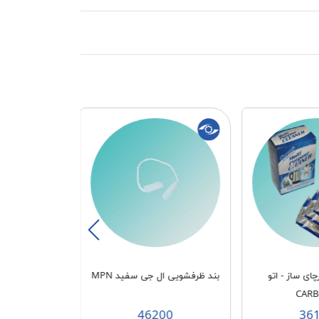
چای ساز - اتو
بند ظرفشویی ال جی سفید MPN
CAR
با
90
46200
36