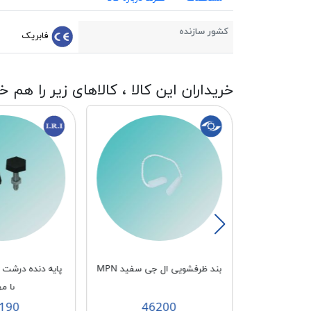
کشور سازنده
فابریک
خریداران این کالا ، کالاهای زیر را هم خ
 ساز - اتو
بند ظرفشویی ال جی سفید MPN
CA
با مه
190
46200
3