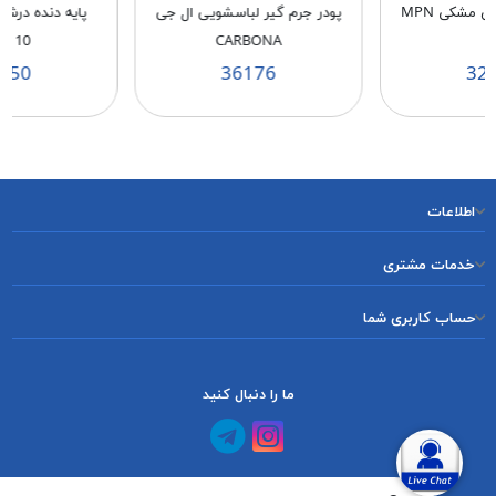
پایه دنده ریز پهن مشکی MPN
پودر جرم گیر لباسشویی ال جی
پایه دنده در
N 10
CARBONA
1
150
36176
32
اطلاعات
خدمات مشتری
حساب کاربری شما
ما را دنبال کنید
کانال آپارات
کانال تلگرام