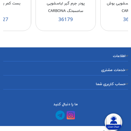
لباسشویی بوش
پودر جرم گیر لباسشویی
بست کمر بندی 3/6*
CAR
سامسونگ CARBONA
627
36179
36
اطلاعات
خدمات مشتری
حساب کاربری شما
ما را دنبال کنید
کانال آپارات
کانال تلگرام