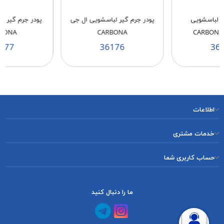
ر لباسشویی
پودر جرم گیر لباسشویی ال جی
پودر جرم گیر 
BONA
CARBONA
177
36176
36
اطلاعات
خدمات مشتری
حساب کاربری شما
ما را دنبال کنید
کانال آپارات
کانال تلگرام