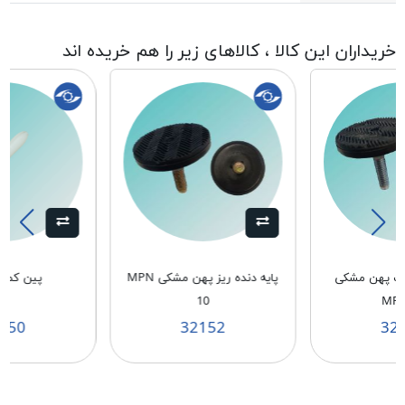
خریداران این کالا ، کالاهای زیر را هم خریده اند
شت پهن مشکی
پایه دنده ریز پهن مشکی MPN
پین کمک N
10
MPN
750
32152
32