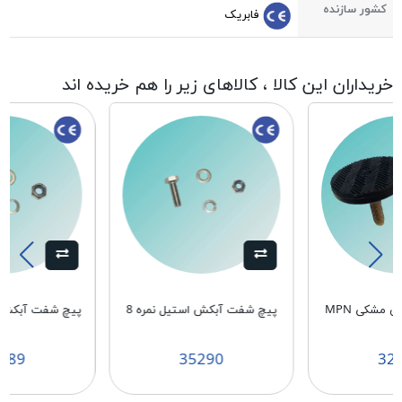
کشور سازنده
فابریک
خریداران این کالا ، کالاهای زیر را هم خریده اند
پایه دنده ریز پهن مشکی MPN
پیچ شفت آبکش استیل نمره 8
پیچ شفت آبکش اس
1
289
35290
32