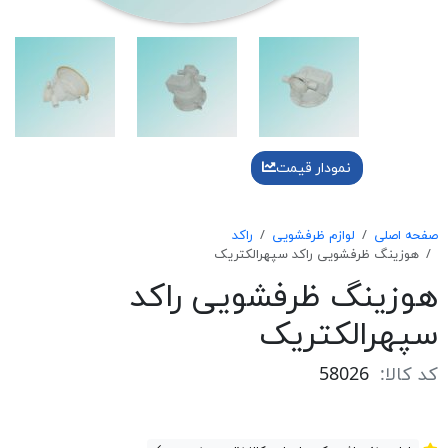
نمودار قیمت
صفحه اصلی
لوازم ظرفشویی
راکد
هوزينگ ظرفشويی راكد سپهرالكتريک
هوزينگ ظرفشويی راكد
سپهرالكتريک
کد کالا:
58026