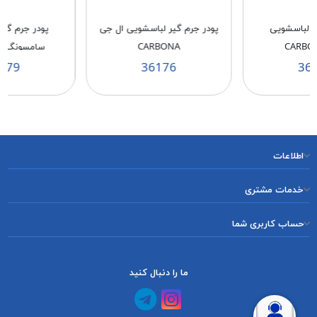
ر لباسشویی
پودر جرم گیر لباسشویی ال جی
پودر جرم گی
CARBO
CARBONA
سامسونگ CARBONA
179
36176
36
اطلاعات
خدمات مشتری
حساب کاربری شما
ما را دنبال کنید
کانال آپارات
کانال تلگرام