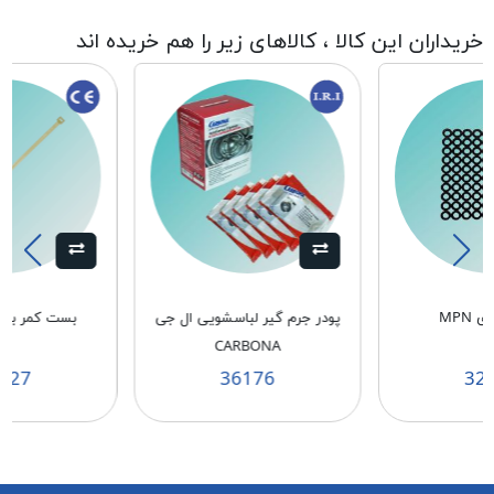
خریداران این کالا ، کالاهای زیر را هم خریده اند
 MPN
پودر جرم گیر لباسشویی ال جی
بست کمر بندی 3/6*
CARBONA
627
36176
32