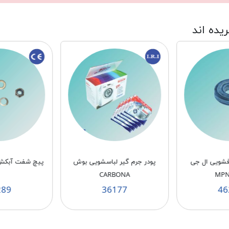
ریده اند
فشویی ال جی
پودر جرم گیر لباسشویی بوش
پیچ شفت آبکش ا
CARBONA
289
36177
46