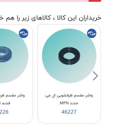
خریداران این کالا ، کالاهای زیر را هم خ
یل نمره 10
واشر مقسم ظرفشویی ال جی
واشر مقسم ظر
جدید MPN
قدیم MPN
226
46227
3