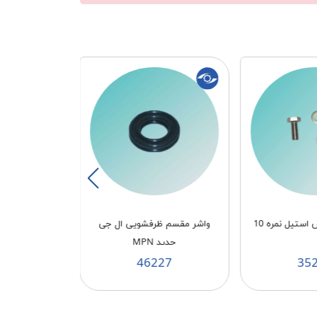
ستیل نمره 10
واشر مقسم ظرفشویی ال جی
واشر مقسم ظ
جدید MPN
قدیم N
26
46227
35