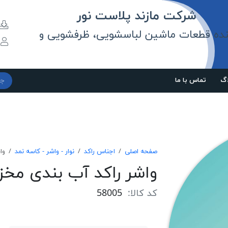
مازند پلاست نور
نده قطعات ماشین لباسشویی، ظرفشویی و
و
اگ
تماس با ما
صفحه اصلی
اجناس راکد
نوار - واشر - کاسه نمد
وا
واشر راکد آب بندی مخ
کد کالا:
58005