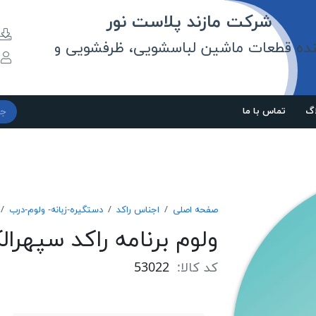
مازند پلاست نور
نده قطعات ماشین لباسشویی، ظرفشویی و
و
اگ
تماس با ما
صفحه اصلی
اجناس راکد
دستگیره-زبانه- ولوم-درب
ولوم برنامه راكد سپهرالكتريک 
کد کالا:
53022