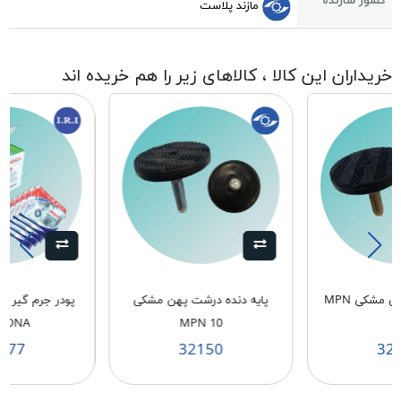
کشور سازنده
مازند پلاست
خریداران این کالا ، کالاهای زیر را هم خریده اند
پایه دنده ریز پهن مشکی MPN
پایه دنده درشت پهن مشکی
پودر جرم گیر 
BONA
MPN 10
1
177
32150
32