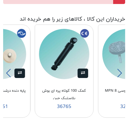
خریداران این کالا ، کالاهای زیر را هم خریده اند
سی MPN 8
كمک 100 كوتاه پره ای بوش
پایه دنده درشت سفید
پلاستيک چين
151
36765
32