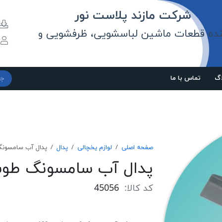
مازند پلاست نور
نده قطعات ماشین لباسشویی، ظرفشویی و
و
اگ
تماس با ما
صفحه اصلی
لوازم یخچالی
پدال
پدال آب سامسونگ طو
پدال آب سامسونگ طوسی RS
کد کالا:
45056