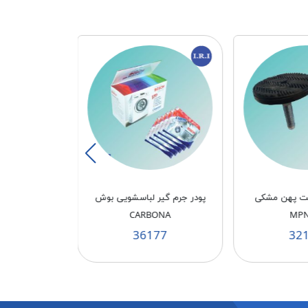
شت پهن مشکی
پودر جرم گیر لباسشویی بوش
پودر جرم گیر 
ONA
CARBONA
MPN
76
36177
32