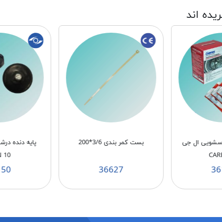
ریده اند
باسشویی ال جی
بست کمر بندی 3/6*200
پایه دنده در
 10
CAR
150
36627
36