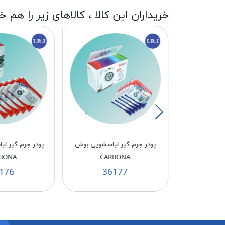
خریداران این کالا ، کالاهای زیر را هم خ
ت پهن مشکی
پودر جرم گیر لباسشویی بوش
پودر جرم گیر ل
BONA
CARBONA
M
176
36177
3