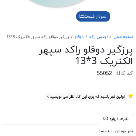
نمودار قیمت
صفحه اصلی
اجناس راکد
دوقلو
پرزگير دوقلو راكد سپهر الكتريک 3*13
پرزگير دوقلو راكد سپهر
الكتريک 3*13
کد کالا:
55052
اولین نفر باشید که برای این کالا نظر می نویسید
نظرها درباره کالا
نظر خودتان را بنویسد