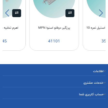
ستیل نمره 10
پرزگیر دوقلو اسنوا MPN
اهرم تخلیه دوقل
045
41101
35
اطلاعات
خدمات مشتری
حساب کاربری شما