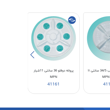
پروانه دوقلو برفاب 34/5 سانتی ۱۱
پروانه دوقلو 36 سانتی 11شیار
ولوم دوقلو 
MPN
00
41161
41