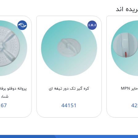
ریده اند
ر MPN
کره گیر تک دور تیغه ای
شیار MPN
167
44151
42