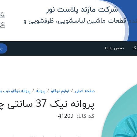
مازند پلاست نور
نده قطعات ماشین لباسشویی، ظرفشویی و
و
اگ
تماس با ما
صفحه اصلی
لوازم دوقلو
پروانه
پروانه دوقلو درب با
پروانه نیک 37 سانتی چهارگوش 8*8 ارتفاع 20
کد کالا:
41209