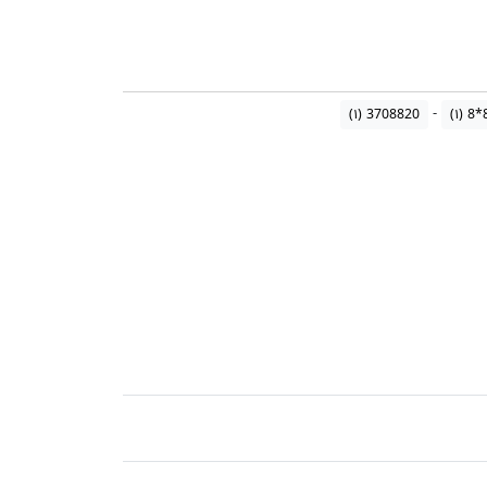
(۱)
3708820
(۱)