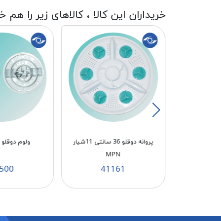
خریداران این کالا ، کالاهای زیر را هم خ
پروانه دوقلو برفاب 34/5 سانتی ۱۱
پروانه دوقلو 36 سانتی 11شیار
ولوم دوقلو حای
MPN
500
41161
4