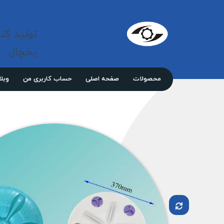
شرکت 
مازند
تولید کن
پلاست
نور
یخچال
محصولات
صفحه اصلی
حساب کاربری من
وبل