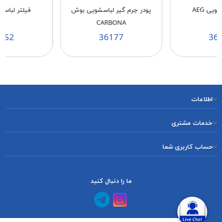
ویی AEG
پودر جرم گیر لباسشویی بوش
فیلتر لباس
CARBONA
152
36177
36
اطلاعات
خدمات مشتری
حساب کاربری شما
ما را دنبال کنید
کانال آپارات
کانال تلگرام