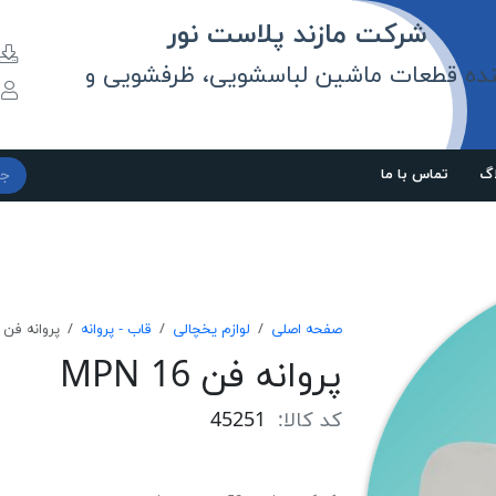
مازند پلاست نور
نده قطعات ماشین لباسشویی، ظرفشویی و
و
اگ
تماس با ما
صفحه اصلی
لوازم یخچالی
قاب - پروانه
پروانه فن MPN 16
پروانه فن MPN 16
کد کالا:
45251