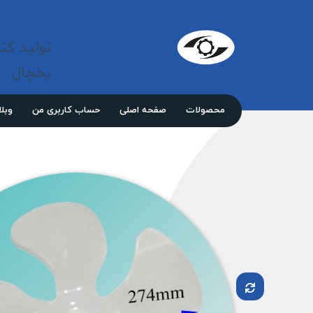
شرکت 
مازند
تولید کن
پلاست
نور
یخچال
محصولات
صفحه اصلی
حساب کاربری من
وبل