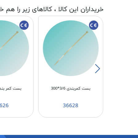
خریداران این کالا ، کالاهای زیر را هم خ
باسشویی بوش
بست کمربندی 3/6*300
بست کمر بندی 3/6*
CA
626
36628
3