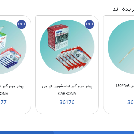
ریده اند
150
پودر جرم گیر لباسشویی ال جی
پودر جرم گیر 
BONA
CARBONA
177
36176
36